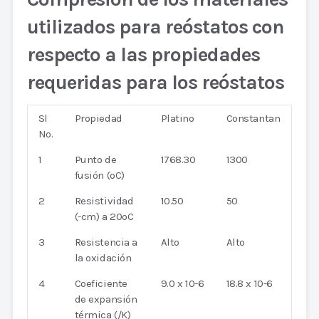
utilizados para reóstatos con
respecto a las propiedades
requeridas para los reóstatos
Sl
Propiedad
Platino
Constantan
No.
1
Punto de
1768.30
1300
fusión (oC)
2
Resistividad
10.50
50
(-cm) a 20oC
3
Resistencia a
Alto
Alto
la oxidación
4
Coeficiente
9.0 x 10-6
18.8 x 10-6
de expansión
térmica (/K)