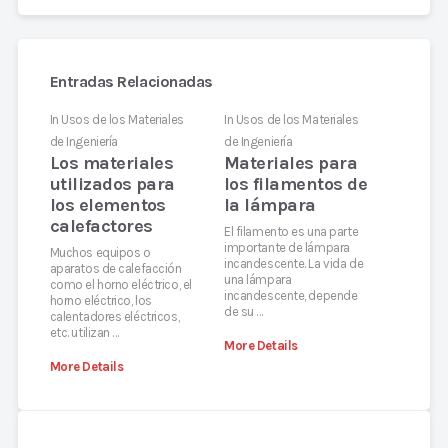
Entradas Relacionadas
In
Usos de los Materiales
In
Usos de los Materiales
de Ingeniería
de Ingeniería
Los materiales
Materiales para
utilizados para
los filamentos de
los elementos
la lámpara
calefactores
El filamento es una parte
importante de lámpara
Muchos equipos o
incandescente. La vida de
aparatos de calefacción
una lámpara
como el horno eléctrico, el
incandescente, depende
horno eléctrico, los
de su …
calentadores eléctricos,
etc. utilizan …
More Details
More Details