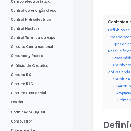
Campo electrostático
Central de energía diesel
Central Hidroeléctrica
Contenido d
Central Nuclear
Definición del
Tipos de nodos
Central Térmica de Vapor
Tipos de no
Circuito Combinacional
Resolución de
Circuitos y Redes
Pasos básic
Análisis no
Análisis de Circuitos
Análisis noda
Circuito RC
Análisis d
Circuito RLC
Definici
Circuito Secuencial
Propieda
¿Cómo re
Fourier
Codificador Digital
Combustion
Defini
Condensador