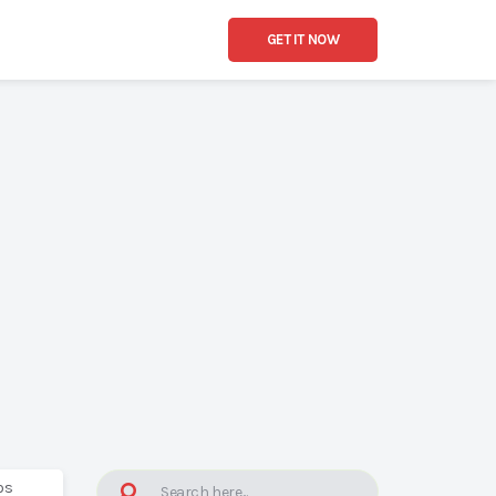
GET IT NOW
os