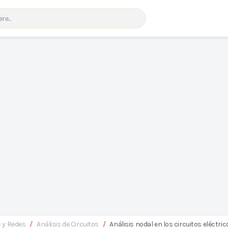
s y Redes
/
Análisis de Circuitos
/
Análisis nodal en los circuitos eléctric