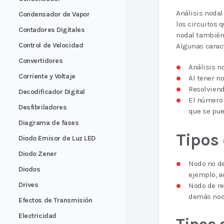
Análisis noda
Condensador de Vapor
los circuitos q
Contadores Digitales
nodal también
Control de Velocidad
Algunas caract
Convertidores
Análisis no
Corriente y Voltaje
Al tener n
Resolviend
Decodificador Digital
El número 
Desfibriladores
que se pue
Diagrama de fases
Tipos 
Diodo Emisor de Luz LED
Diodo Zener
Nodo no de
Diodos
ejemplo, a
Drives
Nodo de re
demás nodo
Efectos de Transmisión
Electricidad