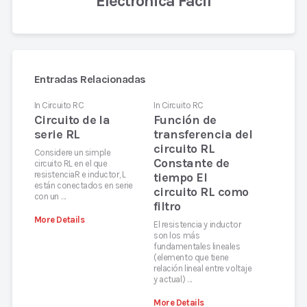
Electrónica Fácil
Entradas Relacionadas
In
Circuito RC
In
Circuito RC
Circuito de la
Función de
serie RL
transferencia del
circuito RL
Considere un simple
Constante de
circuito RL en el que
resistenciaR e inductor, L
tiempo El
están conectados en serie
circuito RL como
con un …
filtro
More Details
El resistencia y inductor
son los más
fundamentales lineales
(elemento que tiene
relación lineal entre voltaje
y actual) …
More Details