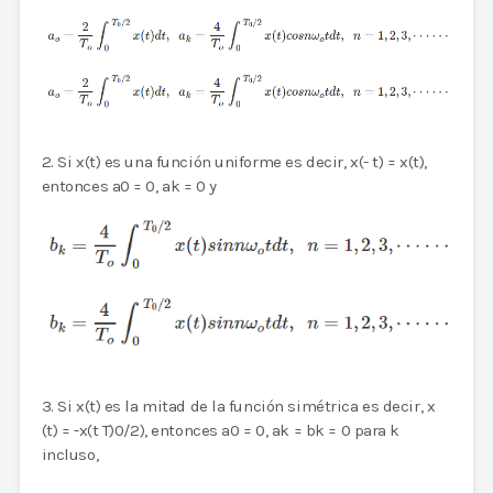
2. Si x(t) es una función uniforme es decir, x(- t) = x(t),
entonces a0 = 0, ak = 0 y
3. Si x(t) es la mitad de la función simétrica es decir, x
(t) = -x(t T)0/2), entonces a0 = 0, ak = bk = 0 para k
incluso,