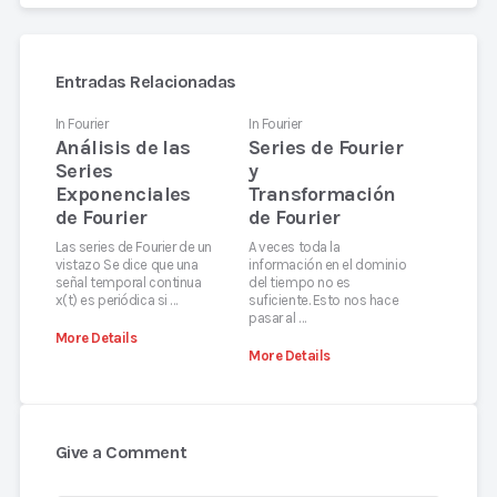
Entradas Relacionadas
In
Fourier
In
Fourier
Análisis de las
Series de Fourier
Series
y
Exponenciales
Transformación
de Fourier
de Fourier
Las series de Fourier de un
A veces toda la
vistazo Se dice que una
información en el dominio
señal temporal continua
del tiempo no es
x(t) es periódica si …
suficiente. Esto nos hace
pasar al …
More Details
More Details
Give a Comment