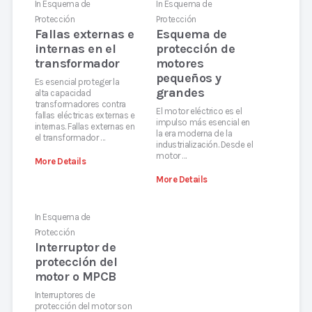
In
Esquema de
In
Esquema de
Protección
Protección
Fallas externas e
Esquema de
internas en el
protección de
transformador
motores
pequeños y
Es esencial proteger la
grandes
alta capacidad
transformadores contra
El motor eléctrico es el
fallas eléctricas externas e
impulso más esencial en
internas. Fallas externas en
la era moderna de la
el transformador …
industrialización. Desde el
motor …
More Details
More Details
In
Esquema de
Protección
Interruptor de
protección del
motor o MPCB
Interruptores de
protección del motor son