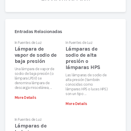
Entradas Relacionadas
In
Fuentes de Luz
In
Fuentes de Luz
Lámpara de
Lámparas de
vapor de sodio de
sodio de alta
baja presión
presión o
lámparas HPS
Una lámpara de vapor de
sodio de baja presión (o
Las lámparas de sodio de
lámpara LPSV) se
alta presión (también
denomina lámpara de
conocidas como
descarga miscelánea, …
lámparas HPS o luces HPS)
son un tipo …
More Details
More Details
In
Fuentes de Luz
Lámparas de