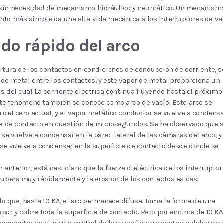
sin necesidad de mecanismo hidráulico y neumático. Un mecanism
to más simple da una alta vida mecánica a los interruptores de vac
do rápido del arco
rtura de los contactos en condiciones de conducción de corriente, s
de metal entre los contactos, y este vapor de metal proporciona un
s del cual La corriente eléctrica continua fluyendo hasta el próximo
ste fenómeno también se conoce como arco de vacío. Este arco se
 del cero actual, y el vapor metálico conductor se vuelve a condens
ie de contacto en cuestión de microsegundos. Se ha observado que s
 se vuelve a condensar en la pared lateral de las cámaras del arco, y 
se vuelve a condensar en la superficie de contacto desde donde se
 anterior, está casi claro que la fuerza dieléctrica de los interrupto
cupera muy rápidamente y la erosión de los contactos es casi
.
o que, hasta 10 KA, el arc permanece difusa. Toma la forma de una
por y cubre toda la superficie de contacto. Pero por encima de 10 KA,
 concentra en el punto central de la superficie de contacto debido a 