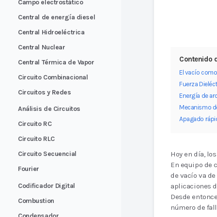
Campo electrostático
Central de energía diesel
Central Hidroeléctrica
Central Nuclear
Contenido d
Central Térmica de Vapor
El vacío como
Circuito Combinacional
Fuerza Dieléct
Circuitos y Redes
Energía de arc
Mecanismo de
Análisis de Circuitos
Apagado rápid
Circuito RC
Circuito RLC
Circuito Secuencial
Hoy en día, lo
En equipo de c
Fourier
de vacío va de 
Codificador Digital
aplicaciones d
Desde entonces
Combustion
número de fall
Condensador