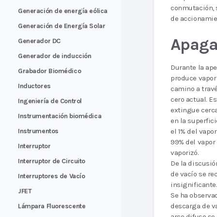
conmutación, 
Generación de energía eólica
de accionamien
Generación de Energía Solar
Apaga
Generador DC
Generador de inducción
Durante la ape
Grabador Biomédico
produce vapor 
Inductores
camino a travé
cero actual. E
Ingeniería de Control
extingue cerca
Instrumentación biomédica
en la superfic
Instrumentos
el 1% del vapor
99% del vapor 
Interruptor
vaporizó.
Interruptor de Circuito
De la discusión
de vacío se re
Interruptores de Vacío
insignificante
JFET
Se ha observad
descarga de va
Lámpara Fluorescente
arco difuso se