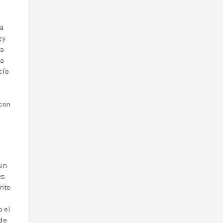
la
ey
ha
ha
cío
 con
 un
es
ante
o el
de