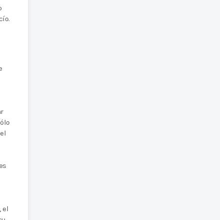
o
ío.
e
ar
ólo
el
res
 el
su