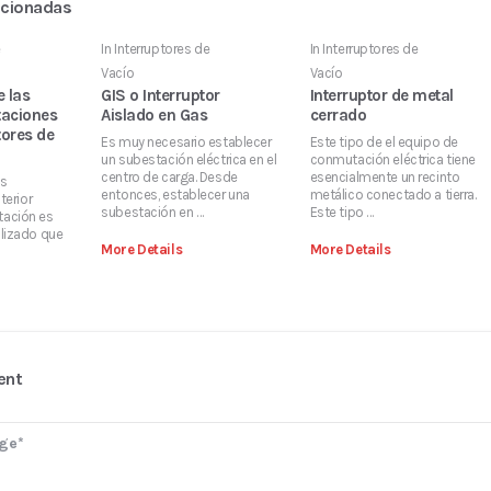
acionadas
e
In
Interruptores de
In
Interruptores de
Vacío
Vacío
e las
GIS o Interruptor
Interruptor de metal
itaciones
Aislado en Gas
cerrado
tores de
Es muy necesario establecer
Este tipo de el equipo de
un subestación eléctrica en el
conmutación eléctrica tiene
centro de carga. Desde
esencialmente un recinto
os
entonces, establecer una
metálico conectado a tierra.
terior
subestación en …
Este tipo …
ación es
lizado que
More Details
More Details
ent