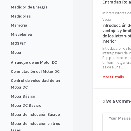
Entradas Rel
Medidor de Energía
In
Interruptores d
Medidores
Vacío
Memoria
Introducción d
ventajas y lim
Miscelanea
de los interrup
interior
MOSFET
Introducción de l
Motor
interruptores de in
Equipo de conmut
Arranque de un Motor DC
un término genera
se da a una …
Conmutación del Motor DC
More Details
Control de velocidad de un
Motor DC
Motor Básico
Give a Comm
Motor DC Básico
Motor de Inducción Básico
Motor de inducción en tres
fases