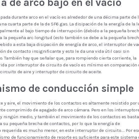
a de arco bajo en el vacío
ipada durante arco en el vacío es alrededor de una décima parte de 
una cuarta parte de la de SF6 gas. La disipación de la energía de la l
palmente al bajo tiempo de interrupción (debido a la pequeña brec
 a la pequeña arc longitud (esto también se debe a la pequeña brec
Debido a esta baja disipación de energía de arco, el interruptor de va
ión de contacto insignificante y esto le da una vida útil casi sin
 También hay que señalar que, para rompiendo cierta corriente, la
ida por interruptor de circuito de vacío es mínimo en comparación
circuito de aire y interruptor de circuito de aceite.
ismo de conducción simple
e y aire, el movimiento de los contactos es altamente resistido por
te comprimido de apagado de arco cámara. Pero en los interruptor
ay ningún medio, y también el movimiento de los contactos es bast
 su pequeña brecha de contactos, por lo que la energía de
requerida es mucho menor, en este interruptor de circuito…. Por es
smo de funcionamiento de resorte es suficiente para este sistema 