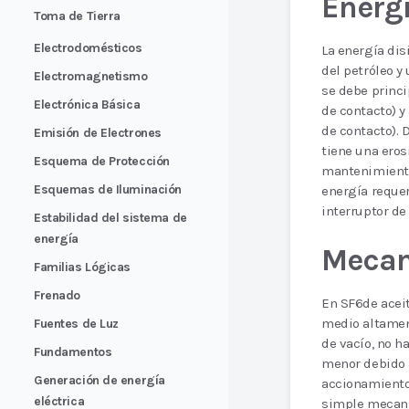
Energí
Toma de Tierra
Electrodomésticos
La energía dis
del petróleo y 
Electromagnetismo
se debe princi
Electrónica Básica
de contacto) y
de contacto). 
Emisión de Electrones
tiene una eros
Esquema de Protección
mantenimiento.
Esquemas de Iluminación
energía requer
interruptor de 
Estabilidad del sistema de
energía
Mecan
Familias Lógicas
Frenado
En SF6de aceit
medio altamen
Fuentes de Luz
de vacío, no h
Fundamentos
menor debido a
Generación de energía
accionamiento 
eléctrica
simple mecani