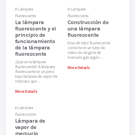
In
Lámpara
In
Lámpara
Fluorescente
Fluorescente
La lámpara
Construcción de
fluorescente y el
una lámpara
principio de
fluorescente
funcionamiento
A luz de tubo fluorescente
de la lámpara
consiste en un tubo de
vidrio de cal gota de
fluorescente
mercurio gas argón …
¿Qué es la lámpara
fluorescente? A lámpara
More Details
fluorescente es un peso
bajo lámpara de vapor de
mercurio que …
More Details
In
Lámpara
Fluorescente
Lámpara de
vapor de
mercurio