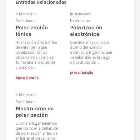
Entradas Relacionadas
In
Materiales
In
Materiales
Dieléctricos
Dieléctricos
Polarización
Polarización
Iónica
electrónica
Polarización Iónica Antes
Consideremos un solo
de entender lo que
átomo del número
polarización iónica
atómico Z. Digamos que
observemos cómo se
+e culombio es la carga
forma una molécula de
de cada protón …
cloruro de …
More Details
More Details
In
Materiales
Dieléctricos
Mecanismo de
polarización
En primer lugar tenemos
que conocer la definición
de polarización antes de
entrar en el mecanismo.