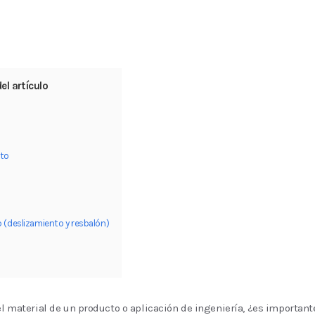
el artículo
to
p (deslizamiento y resbalón)
 el material de un producto o aplicación de ingeniería, ¿es important