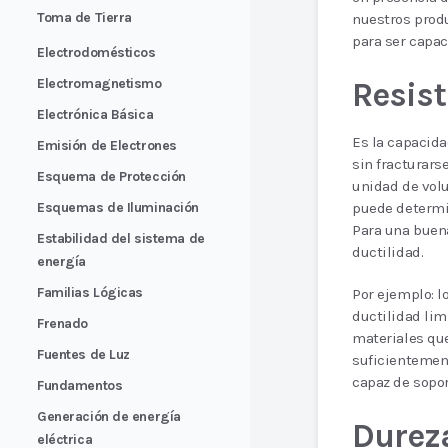
Toma de Tierra
nuestros prod
para ser capac
Electrodomésticos
Resis
Electromagnetismo
Electrónica Básica
Es la capacida
Emisión de Electrones
sin fracturars
Esquema de Protección
unidad de volu
puede determin
Esquemas de Iluminación
Para una buena
Estabilidad del sistema de
ductilidad.
energía
Familias Lógicas
Por ejemplo: l
ductilidad lim
Frenado
materiales que
Fuentes de Luz
suficientement
capaz de sopor
Fundamentos
Generación de energía
Durez
eléctrica