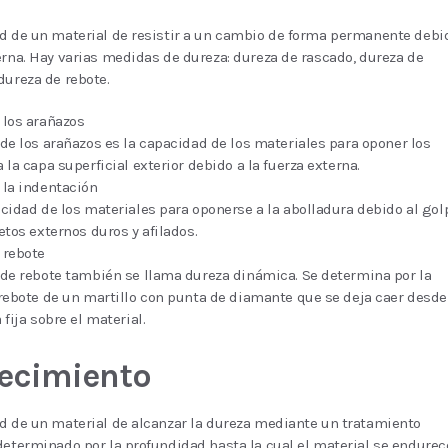
d de un material de resistir a un cambio de forma permanente debi
erna. Hay varias medidas de dureza: dureza de rascado, dureza de
dureza de rebote.
 los arañazos
 de los arañazos es la capacidad de los materiales para oponer los
 la capa superficial exterior debido a la fuerza externa.
 la indentación
acidad de los materiales para oponerse a la abolladura debido al gol
etos externos duros y afilados.
 rebote
 de rebote también se llama dureza dinámica. Se determina por la
 rebote de un martillo con punta de diamante que se deja caer desde
 fija sobre el material.
ecimiento
d de un material de alcanzar la dureza mediante un tratamiento
determinado por la profundidad hasta la cual el material se endurec