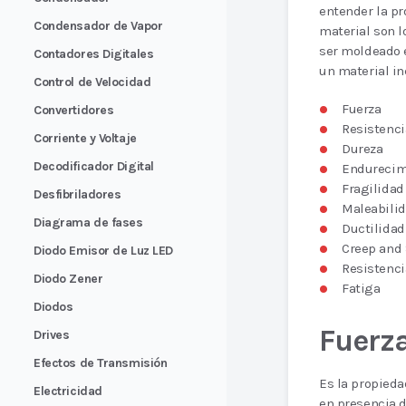
entender la p
Condensador de Vapor
material son l
ser moldeado 
Contadores Digitales
un material in
Control de Velocidad
Fuerza
Convertidores
Resistenci
Corriente y Voltaje
Dureza
Decodificador Digital
Endurecim
Fragilidad
Desfibriladores
Maleabili
Diagrama de fases
Ductilidad
Creep and 
Diodo Emisor de Luz LED
Resistenci
Diodo Zener
Fatiga
Diodos
Fuerz
Drives
Efectos de Transmisión
Es la propieda
Electricidad
en presencia d