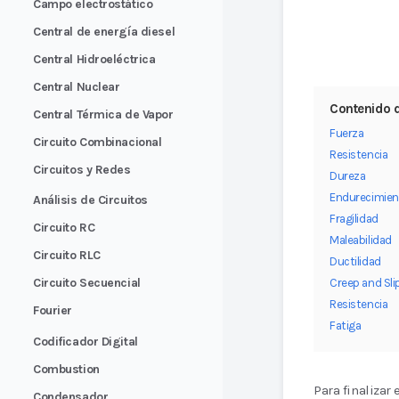
Campo electrostático
Central de energía diesel
Central Hidroeléctrica
Central Nuclear
Contenido d
Central Térmica de Vapor
Fuerza
Circuito Combinacional
Resistencia
Circuitos y Redes
Dureza
Endurecimien
Análisis de Circuitos
Fragilidad
Circuito RC
Maleabilidad
Circuito RLC
Ductilidad
Circuito Secuencial
Creep and Sli
Resistencia
Fourier
Fatiga
Codificador Digital
Combustion
Para finalizar
Condensador