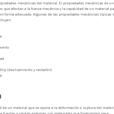
ropiedades mecánicas del material. El propiedades mecánicas de un
os que afectan a la fuerza mecánica y la capacidad de un material p
en forma adecuada. Algunas de las propiedades mecánicas típicas 
cluyen:
a
iento
dad
Slip (deslizamiento y resbalón)
a
a
d de un material que se opone a la deformación o ruptura del materi
e fuerzas o cargas externas. Los materiales que finalizamos para