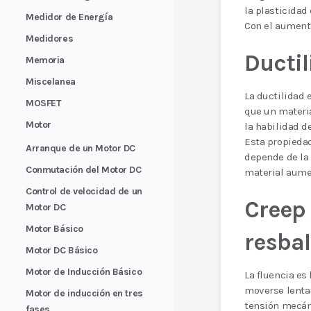
la plasticidad
Medidor de Energía
Con el aumento
Medidores
Ducti
Memoria
Miscelanea
La ductilidad 
MOSFET
que un materia
Motor
la habilidad d
Esta propiedad
Arranque de un Motor DC
depende de la 
Conmutación del Motor DC
material aume
Control de velocidad de un
Creep 
Motor DC
Motor Básico
resba
Motor DC Básico
Motor de Inducción Básico
La fluencia es
moverse lenta
Motor de inducción en tres
tensión mecáni
fases