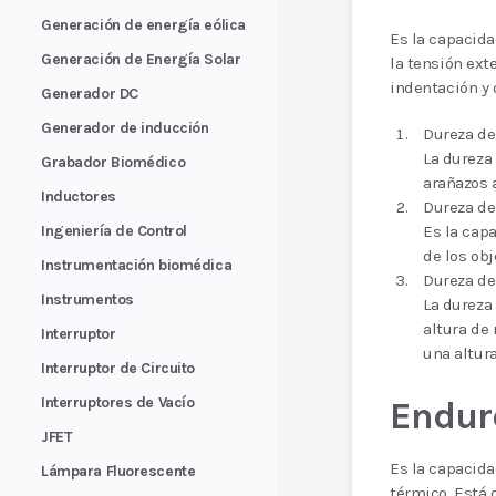
Generación de energía eólica
Es la capacida
Generación de Energía Solar
la tensión ext
indentación y 
Generador DC
Generador de inducción
Dureza de
La dureza
Grabador Biomédico
arañazos a
Inductores
Dureza de
Es la cap
Ingeniería de Control
de los obj
Instrumentación biomédica
Dureza de
Instrumentos
La dureza
altura de
Interruptor
una altura
Interruptor de Circuito
Interruptores de Vacío
Endur
JFET
Es la capacida
Lámpara Fluorescente
térmico. Está 