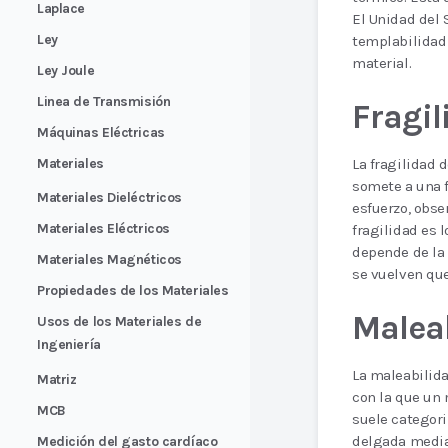
Laplace
El Unidad del 
Ley
templabilidad 
material.
Ley Joule
Linea de Transmisión
Fragil
Máquinas Eléctricas
Materiales
La fragilidad 
somete a una 
Materiales Dieléctricos
esfuerzo, obse
Materiales Eléctricos
fragilidad es l
depende de la
Materiales Magnéticos
se vuelven que
Propiedades de los Materiales
Malea
Usos de los Materiales de
Ingeniería
La maleabilida
Matriz
con la que un 
MCB
suele categori
delgada media
Medición del gasto cardíaco