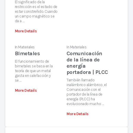
El significado de la
restricción es el estado de
estar constreñido. Cuando
un campo magnético se
da a …
More Details
In
Materiales
In
Materiales
Bimetales
Comunicación
de la línea de
El funcionamiento de
energía
bimetales se basa en la
teoría de que un metal
portadora | PLCC
gasta en calefacción y
También llamado
se …
inalámbrico alámbrico, el
Comunicación con el
More Details
portador de la línea de
energía (PLCC) ha
evolucionado mucho …
More Details