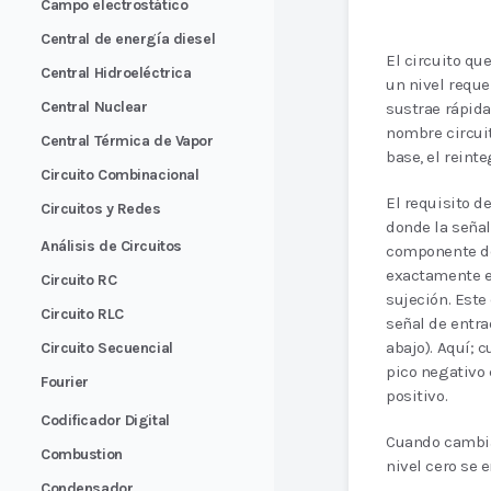
Campo electrostático
Central de energía diesel
El circuito que
Central Hidroeléctrica
un nivel reque
Central Nuclear
sustrae rápida
nombre circuit
Central Térmica de Vapor
base, el reinte
Circuito Combinacional
El requisito de
Circuitos y Redes
donde la señal
Análisis de Circuitos
componente de
exactamente el
Circuito RC
sujeción. Este
Circuito RLC
señal de entra
abajo). Aquí; c
Circuito Secuencial
pico negativo 
Fourier
positivo.
Codificador Digital
Cuando cambia 
Combustion
nivel cero se 
Condensador