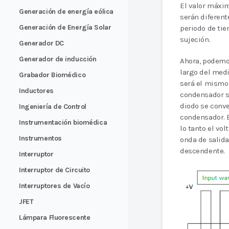
El valor máxim
Generación de energía eólica
serán diferent
Generación de Energía Solar
periodo de tie
sujeción.
Generador DC
Generador de inducción
Ahora, podemos
largo del medio
Grabador Biomédico
será el mismo 
Inductores
condensador se
diodo se conve
Ingeniería de Control
condensador. E
Instrumentación biomédica
lo tanto el vol
Instrumentos
onda de salida
descendente.
Interruptor
Interruptor de Circuito
Interruptores de Vacío
JFET
Lámpara Fluorescente