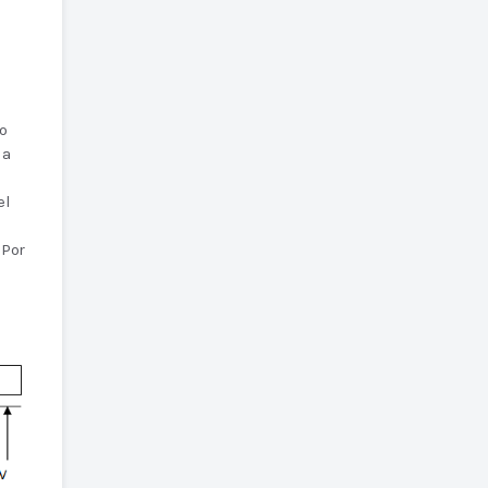
o
da
el
 Por