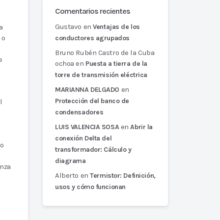
Comentarios recientes
Gustavo
en
a
Ventajas de los
 o
conductores agrupados
Bruno Rubén Castro de la Cuba
e
ochoa
en
Puesta a tierra de la
torre de transmisión eléctrica
en
MARIANNA DELGADO
Protección del banco de
l
condensadores
en
LUIS VALENCIA SOSA
Abrir la
conexión Delta del
do
transformador: Cálculo y
diagrama
inza
Alberto
en
Termistor: Definición,
usos y cómo funcionan