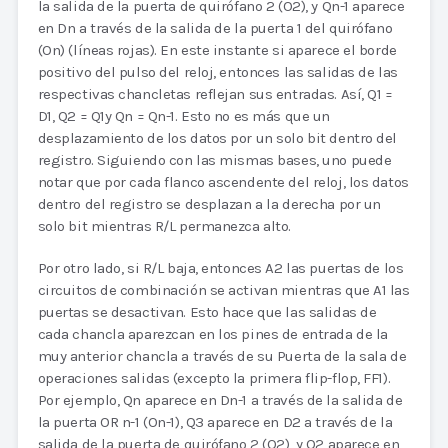
la salida de la puerta de quirófano 2 (O2), y Qn-1 aparece
en Dn a través de la salida de la puerta 1 del quirófano
(On) (líneas rojas). En este instante si aparece el borde
positivo del pulso del reloj, entonces las salidas de las
respectivas chancletas reflejan sus entradas. Así, Q1 =
D1, Q2 = Q1y Qn = Qn-1. Esto no es más que un
desplazamiento de los datos por un solo bit dentro del
registro. Siguiendo con las mismas bases, uno puede
notar que por cada flanco ascendente del reloj, los datos
dentro del registro se desplazan a la derecha por un
solo bit mientras R/L permanezca alto.
Por otro lado, si R/L baja, entonces A2 las puertas de los
circuitos de combinación se activan mientras que A1 las
puertas se desactivan. Esto hace que las salidas de
cada chancla aparezcan en los pines de entrada de la
muy anterior chancla a través de su Puerta de la sala de
operaciones salidas (excepto la primera flip-flop, FF1).
Por ejemplo, Qn aparece en Dn-1 a través de la salida de
la puerta OR n-1 (On-1), Q3 aparece en D2 a través de la
salida de la puerta de quirófano 2 (O2), y Q2 aparece en