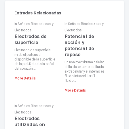
Entradas Relacionadas
In
Señales Bioelectricas y
In
Señales Bioelectricas y
Electrodos
Electrodos
Electrodos de
Potencial de
superficie
acción y
potencial de
Electrodo de superficie
reposo
mide el potencial
disponible de la superficie
En una membrana celular,
de la piel. Detecta la señal
el fluido externo es fluido
del corazón, …
extracelular y el interno es
fluido intracelular. El
More Details
fluido …
More Details
In
Señales Bioelectricas y
Electrodos
Electrodos
utilizados en