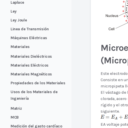
Laplace
Ley
Ley Joule
Linea de Transmisión
Máquinas Eléctricas
Microe
Materiales
Materiales Dieléctricos
(Micro
Materiales Eléctricos
Este electrodo
Materiales Magnéticos
Consiste en un
Propiedades de los Materiales
micropipeta ll
Usos de los Materiales de
El vástago de 
clorada, acero
Ingeniería
rígido y el otr
Matriz
siguiente.
MCB
EA voltaje pote
Medición del gasto cardíaco