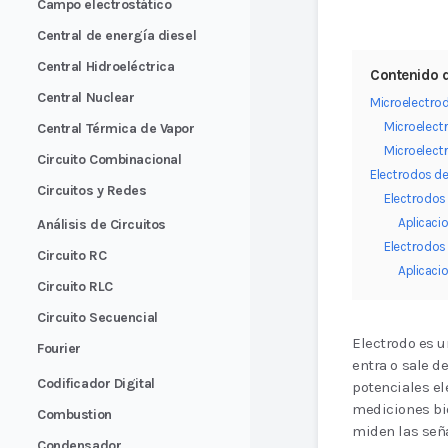
Campo electrostático
Central de energía diesel
Central Hidroeléctrica
Contenido d
Central Nuclear
Microelectro
Microelect
Central Térmica de Vapor
Microelect
Circuito Combinacional
Electrodos de
Circuitos y Redes
Electrodos
Aplicaci
Análisis de Circuitos
Electrodos
Circuito RC
Aplicaci
Circuito RLC
Circuito Secuencial
Electrodo es un
Fourier
entra o sale de
Codificador Digital
potenciales el
mediciones bi
Combustion
miden las seña
Condensador