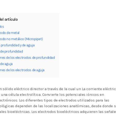
el artículo
dos
rodo de metal
rodo no metálico (Micropipet)
 profundidad y de aguja
 de profundidad
ones de los electrodos de profundidad
 de aguja
ones de los electrodos de aguja
 sólido eléctrico director a través de la cual un La corriente eléctri
 una célula electrolítica. Convierte los potenciales iónicos en
ectrónicos. Los diferentes tipos de electrodos utilizados para las
ológicas dependen de las localizaciones anatómicas, desde donde s
les bioeléctricas. Los electrodos bioeléctricos adquieren las señale