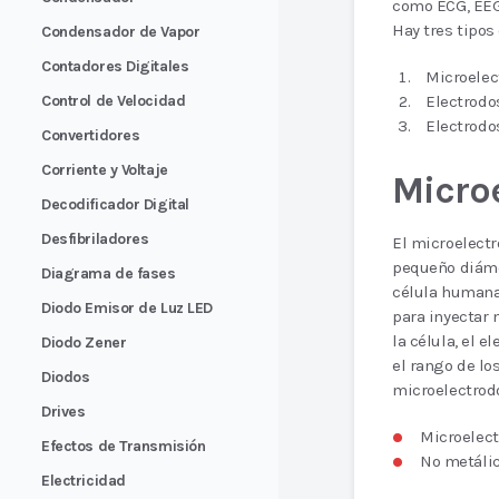
como ECG, EEG
Hay tres tipos 
Condensador de Vapor
Contadores Digitales
Microelec
Control de Velocidad
Electrodo
Electrodos
Convertidores
Corriente y Voltaje
Micro
Decodificador Digital
Desfibriladores
El microelectr
pequeño diáme
Diagrama de fases
célula humana.
Diodo Emisor de Luz LED
para inyectar
la célula, el e
Diodo Zener
el rango de l
Diodos
microelectrod
Drives
Microelect
Efectos de Transmisión
No metálic
Electricidad