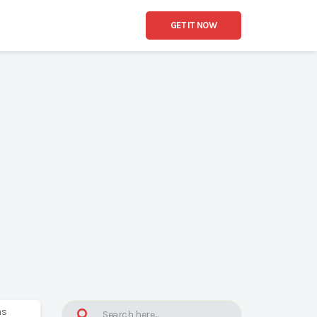
GET IT NOW
as