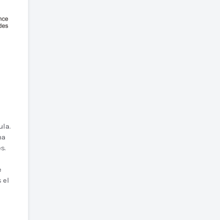
ula.
na
s.
e
 el