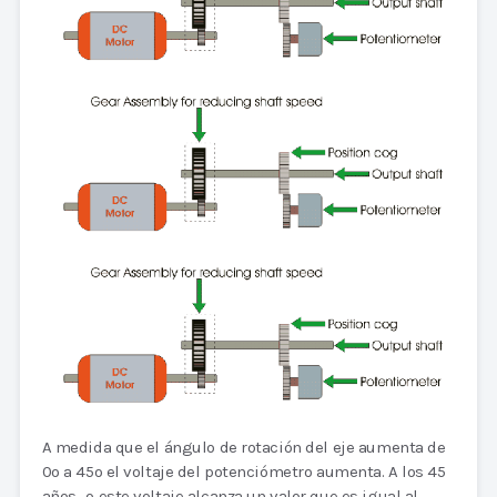
A medida que el ángulo de rotación del eje aumenta de
0o a 45o el voltaje del potenciómetro aumenta. A los 45
años…o este voltaje alcanza un valor que es igual al