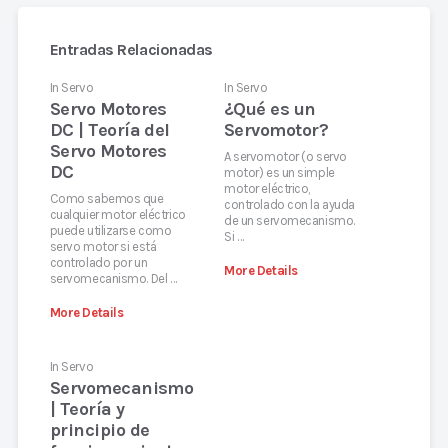
Entradas Relacionadas
In
Servo
In
Servo
Servo Motores
¿Qué es un
DC | Teoría del
Servomotor?
Servo Motores
A servomotor (o servo
DC
motor) es un simple
motor eléctrico,
Como sabemos que
controlado con la ayuda
cualquier motor eléctrico
de un servomecanismo.
puede utilizarse como
Si …
servo motor si está
controlado por un
More Details
servomecanismo. Del …
More Details
In
Servo
Servomecanismo
| Teoría y
principio de