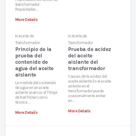
transformador
Propiedades …
More Details
In
Aceite de
In
Aceite de
Transformador
Transformador
Principio de la
Prueba de acidez
prueba del
del aceite
contenido de
aislante del
agua del aceite
transformador
aislante
Causas de la acidez del
aceite aislante En el aceite
La medida del contenido
aislante en el
de agua en un aceite
transformador puede
aislante usamos el Titraje
ocasionalmente entrar
de Karl Fisher como
en …
técnica …
More Details
More Details