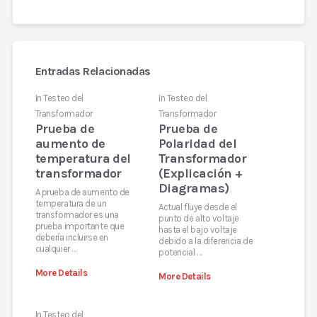
Entradas Relacionadas
In
Testeo del
In
Testeo del
Transformador
Transformador
Prueba de
Prueba de
aumento de
Polaridad del
temperatura del
Transformador
transformador
(Explicación +
Diagramas)
A prueba de aumento de
temperatura de un
Actual fluye desde el
transformador es una
punto de alto voltaje
prueba importante que
hasta el bajo voltaje
debería incluirse en
debido a la diferencia de
cualquier …
potencial …
More Details
More Details
In
Testeo del