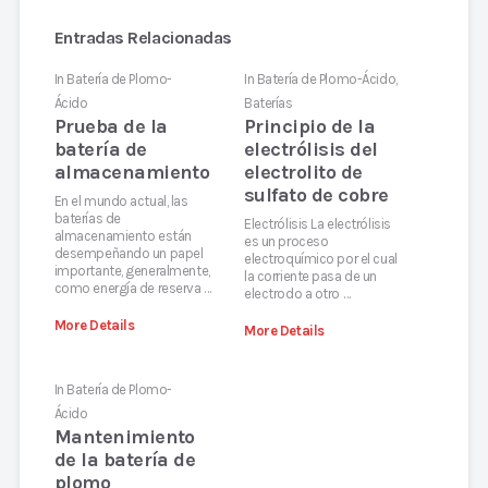
Entradas Relacionadas
In
Batería de Plomo-
In
Batería de Plomo-Ácido
,
Ácido
Baterías
Prueba de la
Principio de la
batería de
electrólisis del
almacenamiento
electrolito de
sulfato de cobre
En el mundo actual, las
baterías de
Electrólisis La electrólisis
almacenamiento están
es un proceso
desempeñando un papel
electroquímico por el cual
importante, generalmente,
la corriente pasa de un
como energía de reserva …
electrodo a otro …
More Details
More Details
In
Batería de Plomo-
Ácido
Mantenimiento
de la batería de
plomo