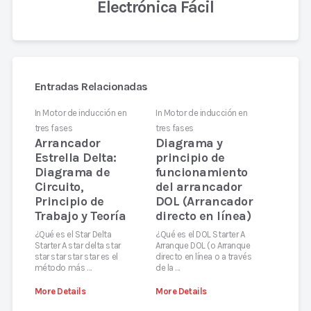
Electrónica Fácil
Entradas Relacionadas
In
Motor de inducción en
In
Motor de inducción en
tres fases
tres fases
Arrancador
Diagrama y
Estrella Delta:
principio de
Diagrama de
funcionamiento
Circuito,
del arrancador
Principio de
DOL (Arrancador
Trabajo y Teoría
directo en línea)
¿Qué es el Star Delta
¿Qué es el DOL Starter A
Starter A star delta star
Arranque DOL (o Arranque
star star star star es el
directo en línea o a través
método más …
de la …
More Details
More Details