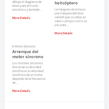
dibujar el diagrama de
helicóptero
fases para el motor
La máquina síncrona es
sincrónico y también …
una máquina eléctrica
versátil que se utiliza en
More Details
varios campos como su
uso para …
More Details
In
Motor Síncrono
Arranque del
motor síncrono
Los motores síncronos
funcionan a velocidad
sincrónica. La velocidad
sincrónica de un motor
depende de la frecuencia
de …
More Details