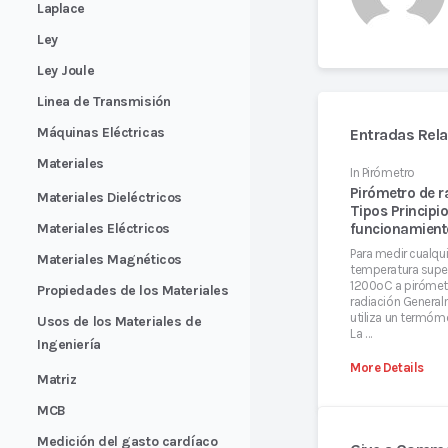
Laplace
Ley
Ley Joule
Linea de Transmisión
Máquinas Eléctricas
Entradas Rel
Materiales
In
Pirómetro
Pirómetro de r
Materiales Dieléctricos
Tipos Principi
Materiales Eléctricos
funcionamient
Para medir cualqui
Materiales Magnéticos
temperatura super
1200oC a pirómet
Propiedades de los Materiales
radiación Genera
utiliza un termóm
Usos de los Materiales de
La …
Ingeniería
More Details
Matriz
MCB
Medición del gasto cardíaco