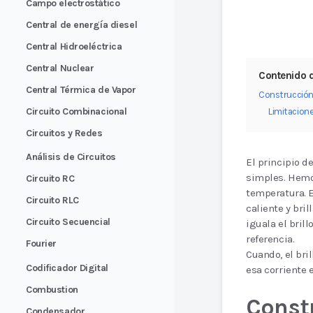
Campo electrostático
Central de energía diesel
Central Hidroeléctrica
Central Nuclear
Contenido d
Central Térmica de Vapor
Construcción
Circuito Combinacional
Limitacione
Circuitos y Redes
Análisis de Circuitos
El principio d
simples. Hemo
Circuito RC
temperatura. 
Circuito RLC
caliente y bri
Circuito Secuencial
iguala el brill
referencia.
Fourier
Cuando, el bril
Codificador Digital
esa corriente 
Combustion
Const
Condensador