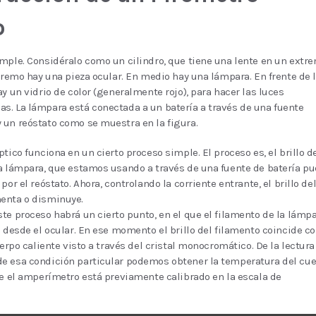
o
mple. Considéralo como un cilindro, que tiene una lente en un extr
xtremo hay una pieza ocular. En medio hay una lámpara. En frente de 
ay un vidrio de color (generalmente rojo), para hacer las luces
. La lámpara está conectada a un batería a través de una fuente
un reóstato como se muestra en la figura.
ptico funciona en un cierto proceso simple. El proceso es, el brillo d
a lámpara, que estamos usando a través de una fuente de batería p
por el reóstato. Ahora, controlando la corriente entrante, el brillo de
enta o disminuye.
te proceso habrá un cierto punto, en el que el filamento de la lámp
e desde el ocular. En ese momento el brillo del filamento coincide c
uerpo caliente visto a través del cristal monocromático. De la lectura
e esa condición particular podemos obtener la temperatura del cu
ue el amperímetro está previamente calibrado en la escala de