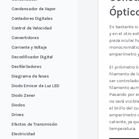
Óptic
Condensador de Vapor
Contadores Digitales
Es bastante si
Control de Velocidad
y en el otro e
Convertidores
pieza ocular h
monocromáticas
Corriente y Voltaje
amperímetro y 
Decodificador Digital
Desfibriladores
El pirómetro ó
filamento de l
Diagrama de fases
ser controlado 
Diodo Emisor de Luz LED
filamento aum
Pasando por es
Diodo Zener
no será visibl
Diodos
el brillo del c
Drives
amperímetro d
caliente, ya q
Efectos de Transmisión
temperatura.
Electricidad