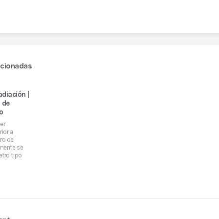
acionadas
adiación |
o de
o
er
ior a
ro de
lmente se
etro tipo