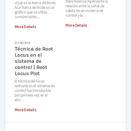
transferencia representa la
¿Qué es la trama de Bode
relación entre la señal de
A La trama de Bode es un
salida de un sistema de
gráfico que se utiliza
control y la …
comúnmente …
More Details
More Details
In
Laplace
Técnica de Root
Locus en el
sistema de
control | Root
Locus Plot
El técnica del locus
radicular en el sistema de
control fue introducida
por primera vez en el
año …
More Details