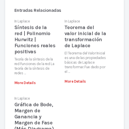
Entradas Relacionadas
In
Laplace
In
Laplace
Síntesis de la
Teorema del
red | Polinomio
valor inicial de la
Hurwitz |
transformación
Funciones reales
de Laplace
positivas
El Teorema del Valor Inicial
es una de las propiedades
Teoría de la síntesis de la
básicas de Laplace
red Funciones de la red La
transformar. Fue dado por
teoría de la síntesis de
el …
redes …
More Details
More Details
In
Laplace
Gráfica de Bode,
Margen de
Ganancia y
Margen de Fase
(Más Diagrama)